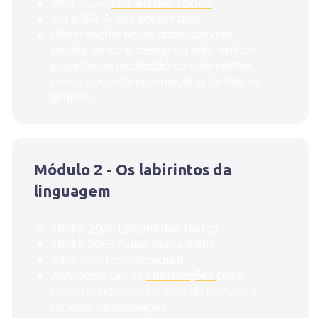
28/3 a 1/4:
Leitura dos textos
1/4 e 3/4: Aulas presenciais
Observação: nesta data, convém
avaliar se você deseja ou não realizar
projetos de avaliação complementar,
pois é necessário começar a formar os
grupos.
Módulo 2 - Os labirintos da
linguagem
18/3 a 20/3:
Leitura dos textos
18/3 e 20/3: Aulas presenciais
24/3:
Relatório Semanal
Atividade: Ler as
informações
para
compreender a dinâmica do curso e o
sistema de avaliação.