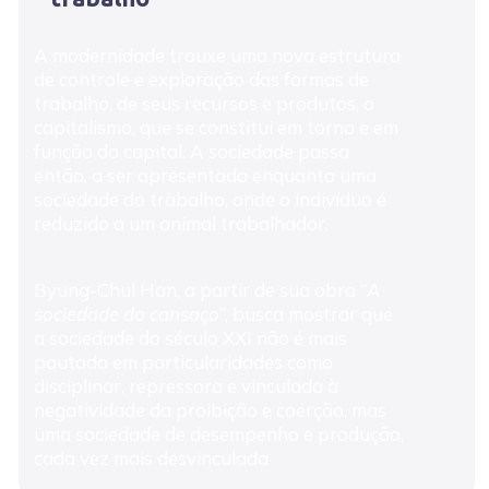
A modernidade trouxe uma nova estrutura
de controle e exploração das formas de
trabalho, de seus recursos e produtos, o
capitalismo, que se constitui em torno e em
função do capital. A sociedade passa
então, a ser apresentada enquanto uma
sociedade do trabalho, onde o indivíduo é
reduzido a um animal trabalhador.
Byung-Chul Han, a partir de sua obra “
A
sociedade do cansaço
”, busca mostrar que
a sociedade do século XXI não é mais
pautada em particularidades como
disciplinar, repressora e vinculada à
negatividade da proibição e coerção, mas
uma sociedade de desempenho e produção,
cada vez mais desvinculada