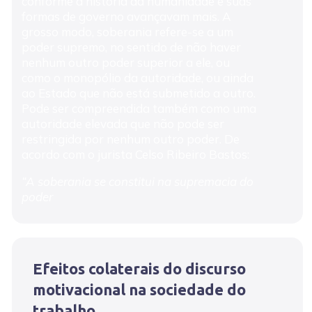
conforme a história da humanidade e suas
formas de governo avançavam mais. A
grosso modo, soberania refere-se a um
poder supremo, no sentido de não haver
nenhum outro poder superior a ele, ou
como o monopólio da autoridade, ou ainda
ao Estado que não está submetido a outro.
Pode ser compreendida também como uma
autoridade elevada que não pode ser
restringida por nenhum outro poder. De
acordo com o jurista Celso Ribeiro Bastos:
“A soberania se constitui na supremacia do
poder
Efeitos colaterais do discurso
motivacional na sociedade do
trabalho