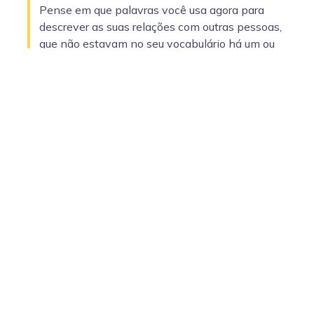
Pense em que palavras você usa agora para
descrever as suas relações com outras pessoas,
que não estavam no seu vocabulário há um ou
dois anos?
Essas palavras provavelmente decorrem de
novas classificações, que precisamos fazer
para tomar decisões em situações nas quais
inexiste consenso razoável sobre as melhores
alternativas.
A pandemia de Covid-19, que ainda está
fresca em nossas memórias, foi um período na
qual tivemos de tomar, individual e
coletivamente, muitas decisões especialmente
difíceis, sobre uso de máscaras, sobre
obrigatoriedade de vacinas, sobre a abertura de
escolas.
Para resolver questões como essas (e