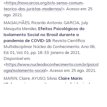
<
https://novo.arcos.org.br/o-senso-comum-
teorico-dos-juristas-modernos/
>. Acesso em: 25
ago. 2021.
MAGALHÃES, Ricardo Antonio. GARCIA, July
Mesquita Mendes.
Efeitos Psicológicos do
Isolamento Social no Brasil durante a
pandemia de COVID-19.
Revista Científica
Multidisciplinar Núcleo do Conhecimento. Ano 06,
Ed. 01, Vol. 01, pp. 18-33. Janeiro de 2021.
Disponível em:
<
https://www.nucleodoconhecimento.com.br/psicol
ogia/isolamento-social
>. Acesso em: 25 ago. 2021.
MARIN, Claire. AYUSO, Silvia.
Claire Marin:
“Talvez sejamos muito menos individuais do
que pensávamos”.
El País, 02/09/2020. Dispnível
em: <
https://brasil.elpais.com/cultura/2020-09-
02/claire-marin-o-confinamento-nos-mostrou-