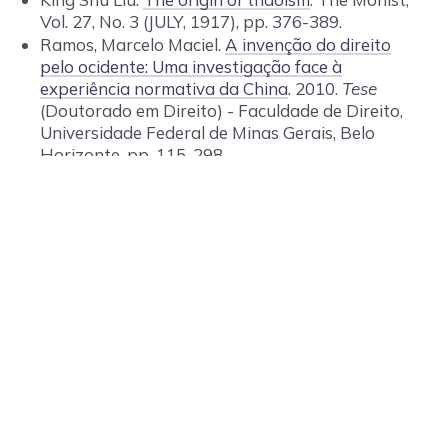
Vol. 27, No. 3 (JULY, 1917), pp. 376-389.
Ramos, Marcelo Maciel.
A invenção do direito
pelo ocidente: Uma investigação face à
experiência normativa da China
. 2010.
Tese
(Doutorado em Direito) - Faculdade de Direito,
Universidade Federal de Minas Gerais, Belo
Horizonte, pp. 115-298.
Trata-se de tese doutoral em que se busca
tensionar a experiência normativa ocidental -
como ela própria se entende modernamente, a
indicar de imediato o hegelianismo ao qual o
autor se filia - com a experiência normativa
chinesa. Há, assim, todo um esforço de
destacar - a partir do Ocidente rumo à China -
as diferentes estruturas que configuram essas
duas formas de vida, especialmente no tocante
ao papel do universal e como esse se objetifica
normativamente. De um lado, não deixa de se