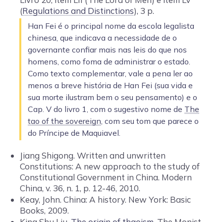
(
Regulations and Distinctions
), 3 p.
Han Fei é o principal nome da escola legalista
chinesa, que indicava a necessidade de o
governante confiar mais nas leis do que nos
homens, como foma de administrar o estado.
Como texto complementar, vale a pena ler ao
menos a breve história de Han Fei (sua vida e
sua morte ilustram bem o seu pensamento) e o
Cap. V do livro 1, com o sugestivo nome de
The
tao of the sovereign
, com seu tom que parece o
do Príncipe de Maquiavel.
Jiang Shigong. Written and unwritten
Constitutions: A new approach to the study of
Constitutional Government in China. Modern
China, v. 36, n. 1, p. 12-46, 2010.
Keay, John. China: A history. New York: Basic
Books, 2009.
King Shu Liu.
The origin of thaoism
. The Monist,